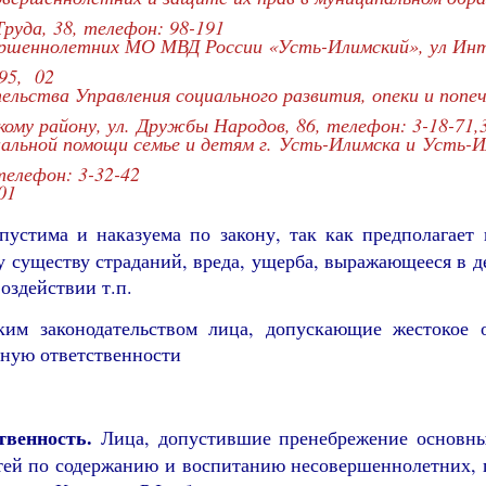
Труда, 38, телефон: 98-191
ершеннолетних МО МВД России «Усть-Илимский», ул Инт
-95, 02
ельства Управления социального развития, опеки и попе
ому району, ул. Дружбы Народов, 86, телефон: 3-18-71,
ьной помощи семье и детям г. Усть-Илимска и Усть-Ил
елефон: 3-32-42
01
пустима и наказуема по закону, так как предполагает
 существу страданий, вреда, ущерба, выражающееся в д
оздействии т.п.
ким законодательством лица, допускающие жестокое 
ную ответственности
твенность.
Лица, допустившие пренебрежение основны
тей по содержанию и воспитанию несовершеннолетних, 