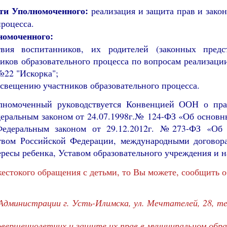
ти Уполномоченного:
реализация и защита прав и зако
процесса.
номоченного:
твия воспитанников, их родителей (законных предст
ников образовательного процесса по вопросам реализаци
22 "Искорка";
освещению участников образовательного процесса.
лномоченный руководствуется Конвенцией ООН о пра
еральным законом от 24.07.1998г.№ 124-ФЗ «Об основны
Федеральным законом от 29.12.2012г. №273-ФЗ «Об 
ством Российской Федерации, международными договор
есы ребенка, Уставом образовательного учреждения и 
естокого обращения с детьми, то Вы можете, сообщить о
дминистрации г. Усть-Илимска, ул. Мечтателей, 28, тел
овершеннолетних и защите их прав в муниципальном обра