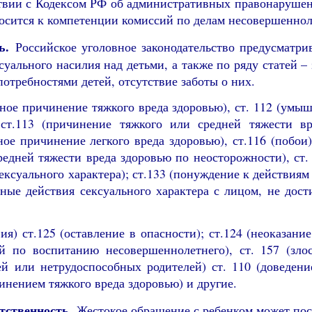
твии с Кодексом РФ об административных правонарушени
носится к компетенции комиссий по делам несовершеннол
ь.
Российское уголовное законодательство предусматрив
суального насилия над детьми, а также по ряду статей – 
требностями детей, отсутствие заботы о них.
ное причинение тяжкого вреда здоровью), ст. 112 (умы
 ст.113 (причинение тяжкого или средней тяжести в
ое причинение легкого вреда здоровью), ст.116 (побои), 
едней тяжести вреда здоровью по неосторожности), ст. 
ксуального характера); ст.133 (понуждение к действиям 
ные действия сексуального характера с лицом, не дос
вия) ст.125 (оставление в опасности); ст.124 (неоказани
ей по воспитанию несовершеннолетнего), ст. 157 (зло
ей или нетрудоспособных родителей) ст. 110 (доведение
инением тяжкого вреда здоровью) и другие.
тственность.
Жестокое обращение с ребенком может пос