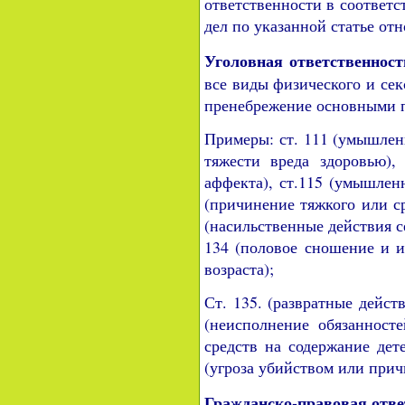
ответственности в соответс
дел по указанной статье от
Уголовная ответственност
все виды физического и сек
пренебрежение основными по
Примеры: ст. 111 (умышлен
тяжести вреда здоровью),
аффекта), ст.115 (умышленн
(причинение тяжкого или ср
(насильственные действия се
134 (половое сношение и и
возраста);
Ст. 135. (развратные дейст
(неисполнение обязанност
средств на содержание дет
(угроза убийством или прич
Гражданско-правовая отве