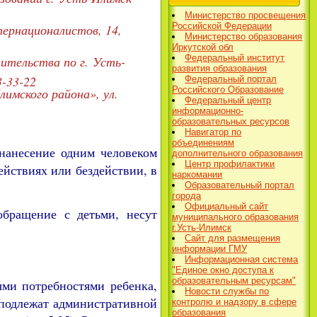
Министерство просвещения
Российской Федерации
ернационалистов, 14,
Министерство образования
Иркутской обл
Федеральный институт
чительства по г. Усть-
развития образования
3-33-22
Федеральный портал
Российского Образование
имского района», ул.
Федеральный центр
информационно-
образовательных ресурсов
Навигатор по
объединениям
 нанесение одним человеком
дополнительного образования
Центр профилактики
ействиях или бездействии, в
наркомании
Образовательный портал
города
Официальный сайт
обращение с детьми, несут
муниципального образования
г.Усть-Илимск
Сайт для размещения
информации ГМУ
Информационная система
"Единое окно доступа к
образовательным ресурсам"
ми потребностями ребенка,
Новости службы по
подлежат административной
контролю и надзору в сфере
образования