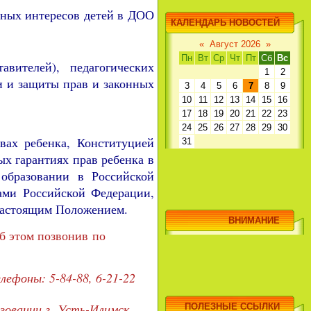
нных интересов детей в ДОО
КАЛЕНДАРЬ НОВОСТЕЙ
«
Август 2026
»
Пн
Вт
Ср
Чт
Пт
Сб
Вс
авителей), педагогических
1
2
и и защиты прав и законных
3
4
5
6
7
8
9
10
11
12
13
14
15
16
17
18
19
20
21
22
23
24
25
26
27
28
29
30
вах ребенка, Конституцией
31
х гарантиях прав ребенка в
образовании в Российской
ами Российской Федерации,
настоящим Положением.
ВНИМАНИЕ
б этом позвонив по
ефоны: 5-84-88, 6-21-22
зовании г. Усть-Илимск
ПОЛЕЗНЫЕ ССЫЛКИ