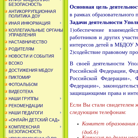
БЕЗОПАСНОСТЬ
Основная цель деятельнос
АНТИКОРРУПЦИОННАЯ
в рамках образовательного 
ПОЛИТИКА ДОУ
Задачи деятельности Упол
ИНАЯ ИНФОРМАЦИЯ
1)обеспечение взаимодейс
КОЛЛЕГИАЛЬНЫЕ ОРГАНЫ
УПРАВЛЕНИЯ
работников и других участ
НАСТАВНИЧЕСТВО
интересов детей в МБДОУ №
РОДИТЕЛЯМ
2)содействие правовому пр
НОВОСТИ И СОБЫТИЯ
В своей деятельности Упо
ВСОКО
Российской Федерации, Фед
ДОСТИЖЕНИЯ МБДОУ
Российской Федерации», 
ПИКТОМИР
Федерации», законодатель
ФОТОАЛЬБОМ
защищающими права и интер
ВИДЕОТЕКА
НАШИ ГРУППЫ
Если Вы стали свидетелем ж
РЕКОМЕНДАЦИИ
следующим телефонам:
НАШИ ПЕДАГОГИ
«ОНЛАЙН ДЕТСКИЙ САД»
Комитет образования А
КОМПЛЕКСНАЯ
(доб.6)
БЕЗОПАСНОСТЬ
Комиссия по делам нес