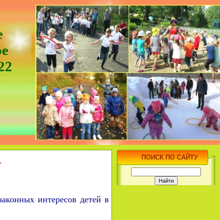
е
ое
22
А
ПОИСК ПО САЙТУ
законных интересов детей в