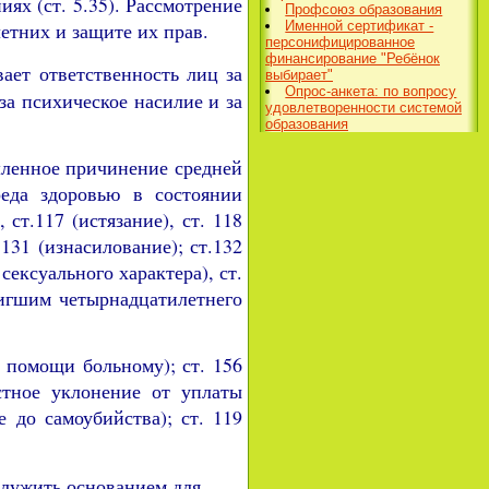
ях (ст. 5.35). Рассмотрение
Профсоюз образования
Именной сертификат -
етних и защите их прав.
персонифицированное
финансирование "Ребёнок
ает ответственность лиц за
выбирает"
Опрос-анкета: по вопросу
за психическое насилие и за
удовлетворенности системой
образования
шленное причинение средней
реда здоровью в состоянии
ст.117 (истязание), ст. 118
131 (изнасилование); ст.132
сексуального характера), ст.
тигшим четырнадцатилетнего
е помощи больному); ст. 156
стное уклонение от уплаты
 до самоубийства); ст. 119
лужить основанием для