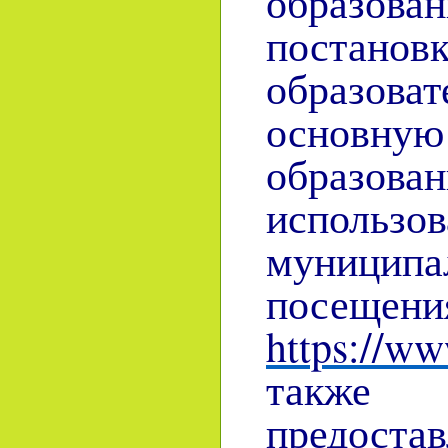
образован
постано
образов
основную
образов
использо
муниципа
посещен
https://ww
также 
предоста