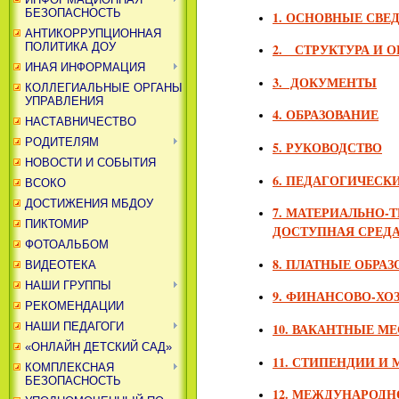
БЕЗОПАСНОСТЬ
1. ОСНОВНЫЕ СВЕ
АНТИКОРРУПЦИОННАЯ
ПОЛИТИКА ДОУ
2. СТРУКТУРА И 
ИНАЯ ИНФОРМАЦИЯ
3. ДОКУМЕНТЫ
КОЛЛЕГИАЛЬНЫЕ ОРГАНЫ
УПРАВЛЕНИЯ
4. ОБРАЗОВАНИЕ
НАСТАВНИЧЕСТВО
РОДИТЕЛЯМ
5. РУКОВОДСТВО
НОВОСТИ И СОБЫТИЯ
6. ПЕДАГОГИЧЕСК
ВСОКО
ДОСТИЖЕНИЯ МБДОУ
7. МАТЕРИАЛЬНО-
ПИКТОМИР
ДОСТУПНАЯ СРЕД
ФОТОАЛЬБОМ
8. ПЛАТНЫЕ ОБРА
ВИДЕОТЕКА
НАШИ ГРУППЫ
9. ФИНАНСОВО-ХО
РЕКОМЕНДАЦИИ
10. ВАКАНТНЫЕ М
НАШИ ПЕДАГОГИ
«ОНЛАЙН ДЕТСКИЙ САД»
11. СТИПЕНДИИ 
КОМПЛЕКСНАЯ
БЕЗОПАСНОСТЬ
12. МЕЖДУНАРОДН